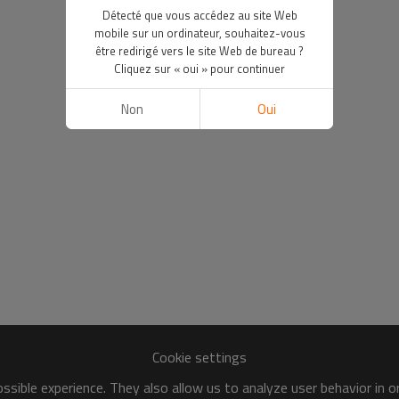
Détecté que vous accédez au site Web
mobile sur un ordinateur, souhaitez-vous
être redirigé vers le site Web de bureau ?
Cliquez sur « oui » pour continuer
Non
Oui
Cookie settings
sible experience. They also allow us to analyze user behavior in 