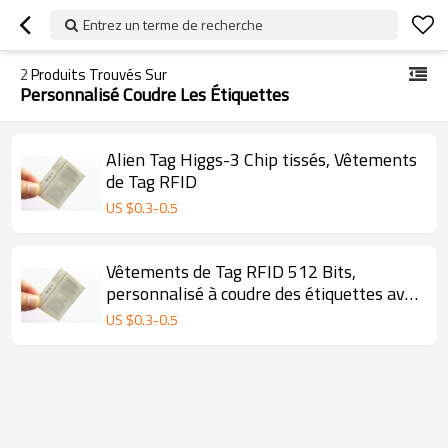
Entrez un terme de recherche
2
Produits Trouvés Sur
Personnalisé Coudre Les Étiquettes
Alien Tag Higgs-3 Chip tissés, Vêtements
de Tag RFID
US $
0.3
-
0.5
Vêtements de Tag RFID 512 Bits,
personnalisé à coudre des étiquettes avec
le protocole C1G2 EPC
US $
0.3
-
0.5