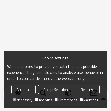
Cookie settings
We use cookies to provide you with the best possible
experience. They also allow us to analyze user behavior in
order to constantly improve the website for you.
Accept all
Accept Selection
Reject All
Accueil
chercher
catégorie
Envoyer une demand
Necessary
Analytics
Preferences
Marketing