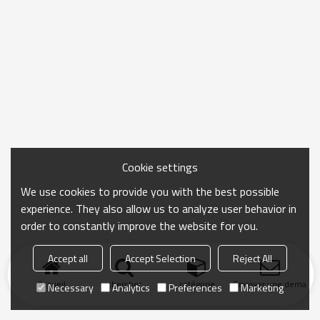
Cookie settings
We use cookies to provide you with the best possible
experience. They also allow us to analyze user behavior in
order to constantly improve the website for you.
Accept all
Accept Selection
Reject All
Accueil
chercher
catégorie
Envoyer une demand
Necessary
Analytics
Preferences
Marketing