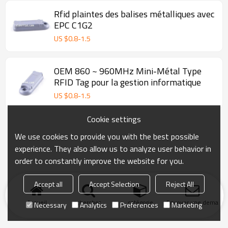
Rfid plaintes des balises métalliques avec
EPC C1G2
US $
0.8
-
1.5
OEM 860 ~ 960MHz Mini-Métal Type
RFID Tag pour la gestion informatique
US $
0.8
-
1.5
Cookie settings
We use cookies to provide you with the best possible
experience. They also allow us to analyze user behavior in
order to constantly improve the website for you.
Accept all
Accept Selection
Reject All
Accueil
chercher
catégorie
Envoyer une demand
Necessary
Analytics
Preferences
Marketing