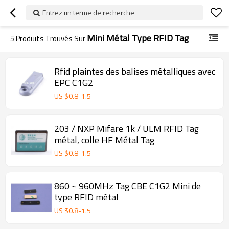
Entrez un terme de recherche
Mini Métal Type RFID Tag
5
Produits Trouvés Sur
Rfid plaintes des balises métalliques avec
EPC C1G2
US $
0.8
-
1.5
203 / NXP Mifare 1k / ULM RFID Tag
métal, colle HF Métal Tag
US $
0.8
-
1.5
860 ~ 960MHz Tag CBE C1G2 Mini de
type RFID métal
US $
0.8
-
1.5