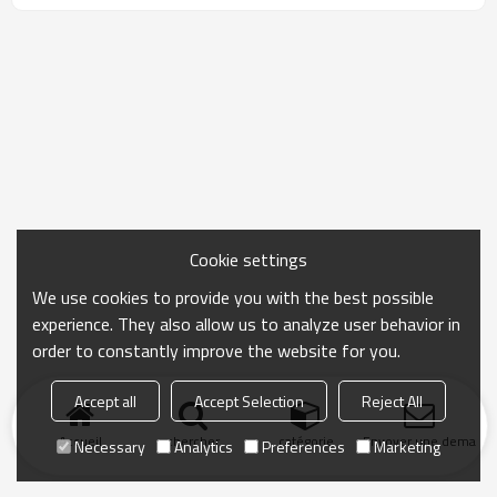
Cookie settings
We use cookies to provide you with the best possible
experience. They also allow us to analyze user behavior in
order to constantly improve the website for you.
Accept all
Accept Selection
Reject All
Accueil
chercher
catégorie
Envoyer une demand
Necessary
Analytics
Preferences
Marketing