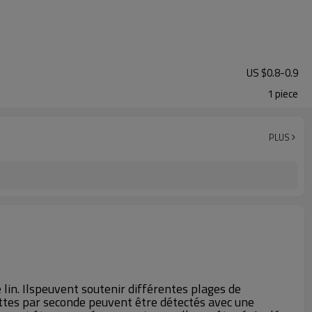
US $
0.8
-
0.9
1 piece
PLUS
lin. Ilspeuvent soutenir différentes plages de
ttes par seconde peuvent être détectés avec une