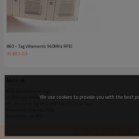
860 ~ Tag Vêtements 960MHz RFID
US $
0.7
-
0.9
Mots clé
RFID blanchisserie Tags
We use cookies to provide you with the best pos
LF RFID tag vêtements
HF vêtements tag RFID UHF blanchisserie Tags
Vêtements étiquette RFID
fournisseur de RFID
AJOUTER À LA LISTE DE SOUHAITS