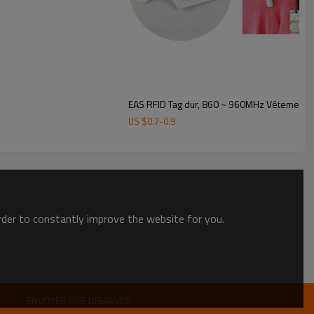
EAS RFID Tag dur, 860 ~ 960MHz Vêtements 
US $
0.7
-
0.9
order to constantly improve the website for you.
ENVOYER UNE DEMANDE