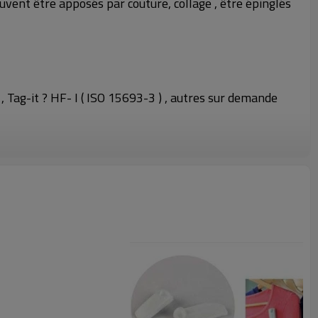
uvent être apposés par couture, collage , être épinglés
, Tag-it ? HF- I ( ISO 15693-3 ) , autres sur demande