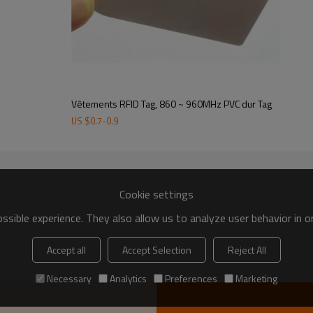
Vêtements RFID Tag, 860 ~ 960MHz PVC dur Tag
US $
0.7
-
0.9
Cookie settings
sible experience. They also allow us to analyze user behavior in 
Accept all
Accept Selection
Reject All
Necessary
Analytics
Preferences
Marketing