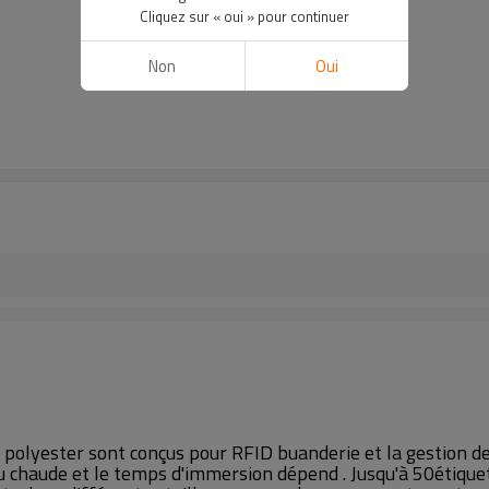
Cliquez sur « oui » pour continuer
Non
Oui
olyester sont conçus pour RFID buanderie et la gestion de 
 chaude et le temps d'immersion dépend . Jusqu'à 50étique