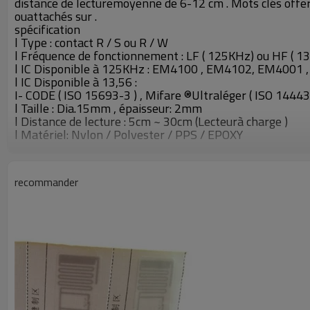
distance de lecturemoyenne de 6-12 cm . Mots clés offert
ouattachés sur .
spécification
l Type : contact R / S ou R / W
l Fréquence de fonctionnement : LF ( 125KHz) ou HF ( 1
l IC Disponible à 125KHz : EM4100 , EM4102, EM4001 
l IC Disponible à 13,56 :
I- CODE ( ISO 15693-3 ) , Mifare ®Ultraléger ( ISO 14443A
l Taille : Dia.15mm , épaisseur: 2mm
l Distance de lecture : 5cm ~ 30cm (Lecteurà charge )
l Matériel: Nylon / Polyester / PPS / EPOXY
l simultanée d'identification de mots clés:Jusqu'à 50 ét
l Température de fonctionnement: - 25oC à120oC | 150 o
l Température de stockage : - 25oC à 90oC
recommander
l cycles de programmation typiques à 25 oC: 100 , 000
l temps de rétention des données typique à55 ° C : > 10
Avantage concurrentiel
1 étanche IP 68 . (Condition: l'eau 45barde pression , 10h
. 2 simultanée d'identification de motsclés: Jusqu'à 50 é
. 3 temps de rétention des données à +55 oC: > 10 ans
4 . 100 , 000 fois la lecture et l'écriture
5 . Température exceptionnelle et lesperformances de 