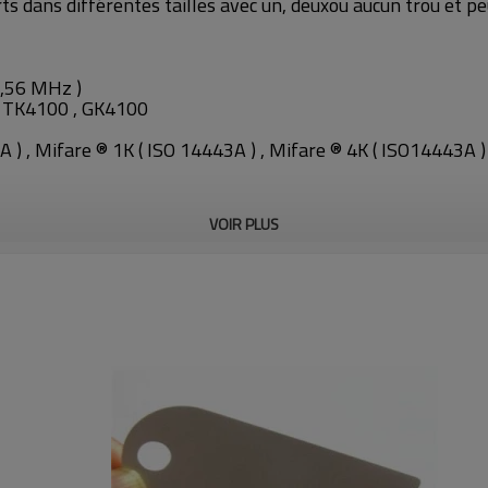
s dans différentes tailles avec un, deuxou aucun trou et pe
3,56 MHz )
, TK4100 , GK4100
 ) , Mifare ® 1K ( ISO 14443A ) , Mifare ® 4K ( ISO14443A ) 
VOIR PLUS
iquettes par seconde ( HF 13,56 MHz )
C au total 50 Heures | 200 oC totale 20 Sec
 ans
 )
tiquettes par seconde
l'environnement sévère