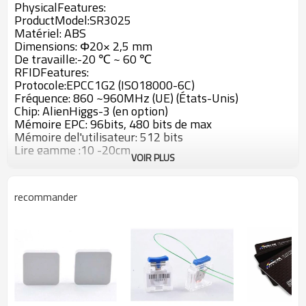
PhysicalFeatures:
ProductModel:SR3025
Matériel: ABS
Dimensions: Φ20× 2,5 mm
De travaille:-20 ℃ ~ 60 ℃
RFIDFeatures:
Protocole:EPCC1G2 (ISO18000-6C)
Fréquence: 860 ~960MHz (UE) (États-Unis)
Chip: AlienHiggs-3 (en option)
Mémoire EPC: 96bits, 480 bits de max
Mémoire del'utilisateur: 512 bits
Lire gamme :10 -20cm
VOIR PLUS
OtherFeatures:
L'environnement:ROHS
Stockage dedonnées:> 10 ans
recommander
Re-écriture:100.000 fois
Mobilier: lebâton ou intégré
Personnalisation:Logo de l'entreprise d'impression
Gestion de lalogistique, la gestion des actifs, le
contrôle de la qualité, gestion desstocks, etc:
Application